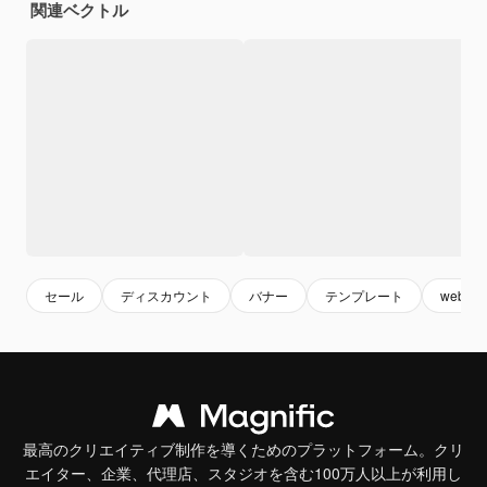
関連ベクトル
セール
ディスカウント
バナー
テンプレート
webテ
最高のクリエイティブ制作を導くためのプラットフォーム。クリ
エイター、企業、代理店、スタジオを含む100万人以上が利用し