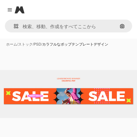
Magnific
Close menu
画像で
ホーム
/
ストック
/
PSD
/
カラフルなポップテンプレートデザイン