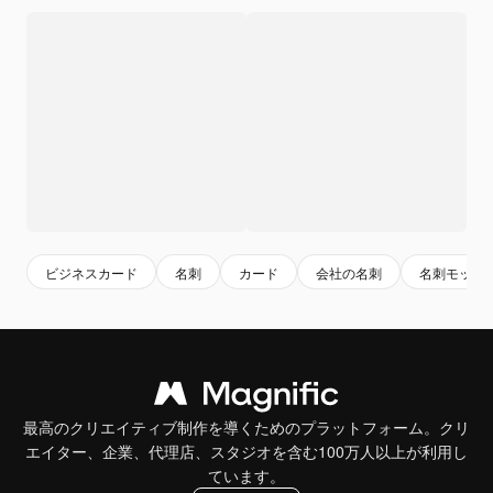
ビジネスカード
名刺
カード
会社の名刺
名刺モック
最高のクリエイティブ制作を導くためのプラットフォーム。クリ
エイター、企業、代理店、スタジオを含む100万人以上が利用し
ています。