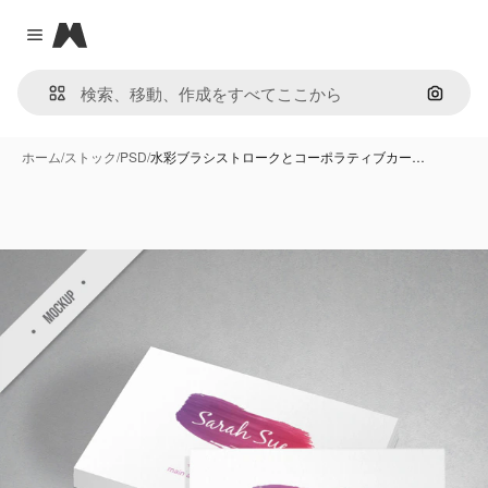
Magnific
Close menu
画像で
ホーム
/
ストック
/
PSD
/
水彩ブラシストロークとコーポラティブカー…