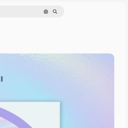
画像で検索
検索