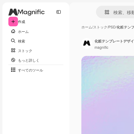
作成
ホーム
/
ストック
/
PSD
/
化粧テン
ホーム
検索
化粧テンプレートデザイ
magnific
ストック
もっと詳しく
すべてのツール