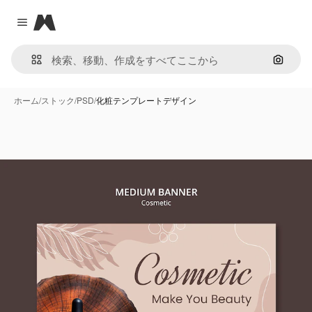
Magnific
Close menu
画像で
ホーム
/
ストック
/
PSD
/
化粧テンプレートデザイン