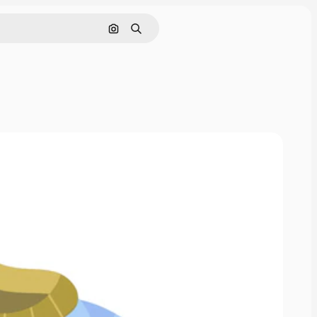
画像で検索
検索