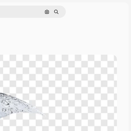
画像で検索
検索