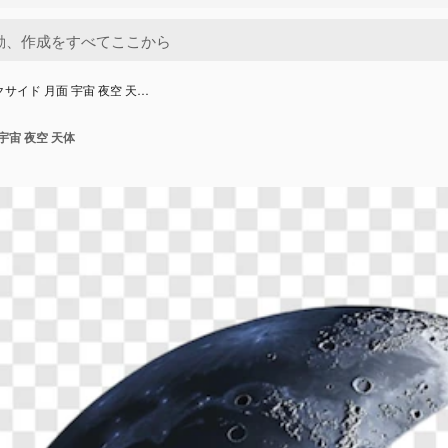
クサイド 月面 宇宙 夜空 天…
宇宙 夜空 天体