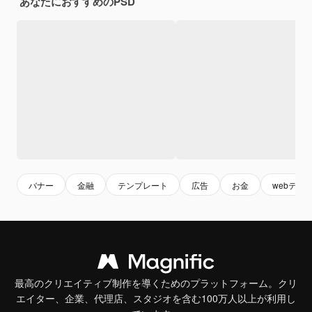
あなたにおすすめのPSD
バナー
金融
テンプレート
広告
お金
webテン
最高のクリエイティブ制作を導くためのプラットフォーム。クリ
エイター、企業、代理店、スタジオを含む100万人以上が利用し