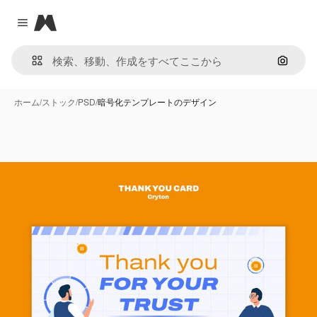
Magnific
Close menu
画像で
ホーム
/
ストック
/
PSD
/
暗号化テンプレートのデザイン