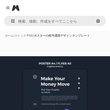
Magnific
Close menu
画像で
ホーム
/
ストック
/
PSD
/
ポスターの暗号通貨デザインテンプレート