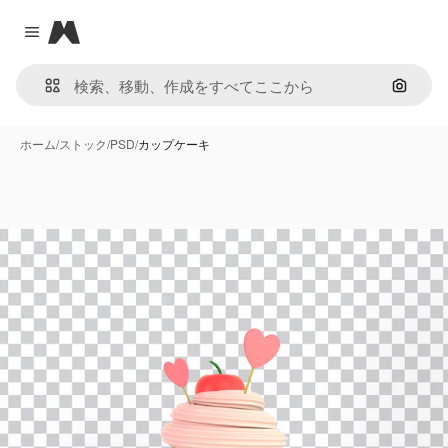
Magnific
Close menu
画像で
ホーム
/
ストック
/
PSD
/
カップケーキ