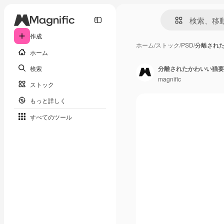
作成
ホーム
/
ストック
/
PSD
/
分離され
ホーム
検索
分離されたかわいい猫要
magnific
ストック
もっと詳しく
すべてのツール