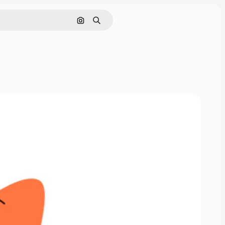
画像で検索
検索