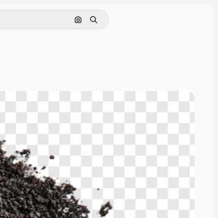
画像で検索
検索