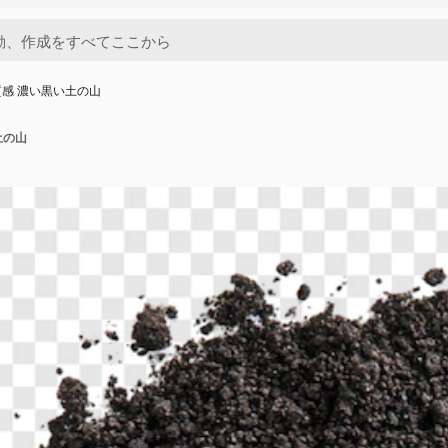
感 濃い黒い土の山
土の山