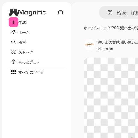
作成
ホーム
/
ストック
/
PSD
/
濃い土の質
ホーム
検索
濃い土の質感 濃い黒い
tohamina
ストック
もっと詳しく
すべてのツール