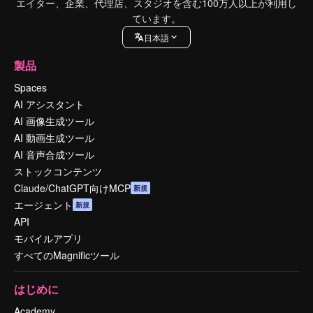
エイター、企業、代理店、スタジオを含む100万人以上が利用し
ています。
日本語
製品
Spaces
AI アシスタント
AI 画像生成ツール
AI 動画生成ツール
AI 音声合成ツール
ストックコンテンツ
Claude/ChatGPT向けMCP
新規
エージェント
新規
API
モバイルアプリ
すべてのMagnificツール
はじめに
Academy