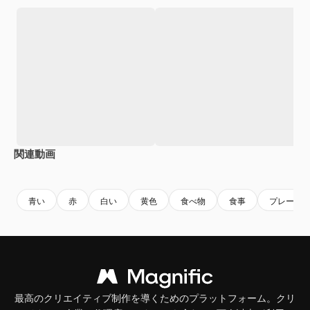
関連動画
Premium
Premium
AIによって生成されました。
Premium
Premium
青い
赤
白い
黄色
食べ物
食事
プレート
最高のクリエイティブ制作を導くためのプラットフォーム。クリ