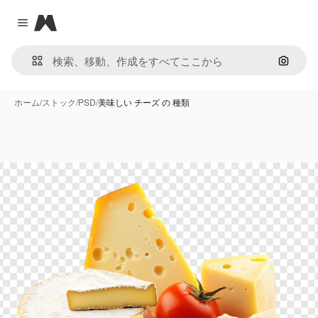
Magnific
Close menu
画像で
ホーム
/
ストック
/
PSD
/
美味しい チーズ の 種類