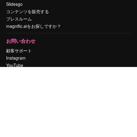
Slidesgo
コンテンツを販売する
プレスルーム
magnific.aiをお探しですか？
お問い合わせ
顧客サポート
Instagram
YouTube
LinkedIn
TikTok
Discord
X
Reddit
Copyright © 2010-
2026
Freepik Company S.L.U.
無断複写・転載を禁じま
す
.