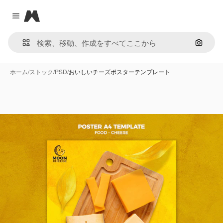
Magnific
Close menu
画像で
ホーム
/
ストック
/
PSD
/
おいしいチーズポスターテンプレート