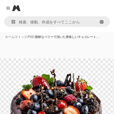
Magnific
Close menu
画像で
ホーム
/
ストック
/
PSD
/
新鮮なベリーで頂いた美味しいチョコレート…