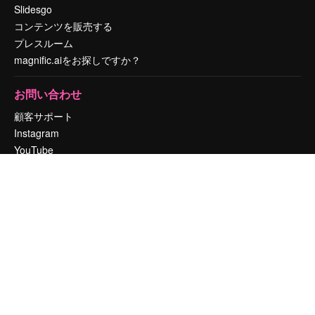
Slidesgo
コンテンツを販売する
プレスルーム
magnific.aiをお探しですか？
お問い合わせ
顧客サポート
Instagram
YouTube
LinkedIn
TikTok
Discord
X
Reddit
Copyright © 2010-
2026
Freepik Company S.L.U.
無断複写・転載を禁じま
す
.