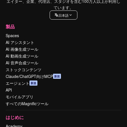
エイター、企業、代理店、スタジオを含む100万人以上が利用し
ています。
日本語
製品
Spaces
AI アシスタント
AI 画像生成ツール
AI 動画生成ツール
AI 音声合成ツール
ストックコンテンツ
Claude/ChatGPT向けMCP
新規
エージェント
新規
API
モバイルアプリ
すべてのMagnificツール
はじめに
Academy