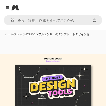
Magnific
Close menu
画像で
ホーム
/
ストック
/
PSD
/
インフルエンサーのテンプレートデザインを…