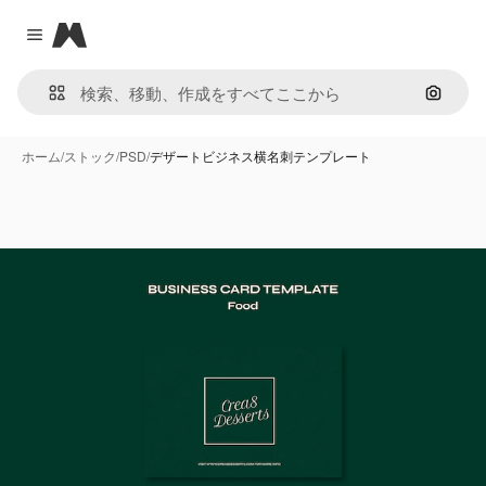
Magnific
Close menu
画像で
ホーム
/
ストック
/
PSD
/
デザートビジネス横名刺テンプレート