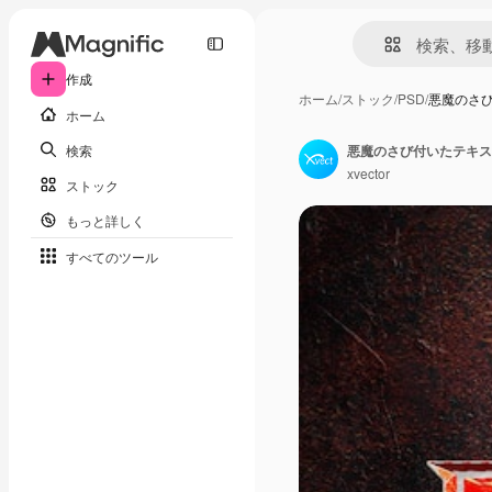
作成
ホーム
/
ストック
/
PSD
/
悪魔のさ
ホーム
検索
悪魔のさび付いたテキス
xvector
ストック
もっと詳しく
すべてのツール