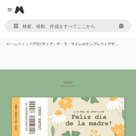
Magnific
Close menu
画像で
ホーム
/
ストック
/
PSD
/
ディア・デ・ラ・マドレのテンプレートデザ…