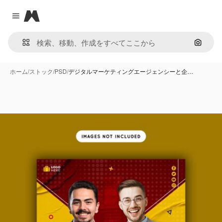
Magnific
Close menu
画像で
ホーム
/
ストック
/
PSD
/
デジタルマーケティングエージェンシーと企…