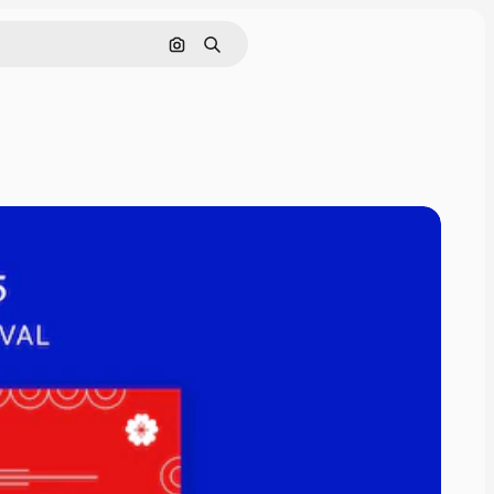
画像で検索
検索