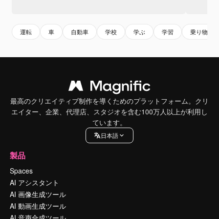
運転
車
自動車
学校
学ぶ
学習
乗り物
最高のクリエイティブ制作を導くためのプラットフォーム。クリ
エイター、企業、代理店、スタジオを含む100万人以上が利用し
ています。
日本語
製品
Spaces
AI アシスタント
AI 画像生成ツール
AI 動画生成ツール
AI 音声合成ツール