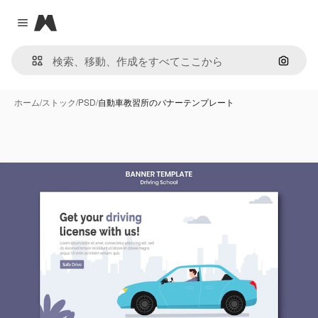
Magnific
Close menu
画像で
ホーム
/
ストック
/
PSD
/
自動車教習所のバナーテンプレート