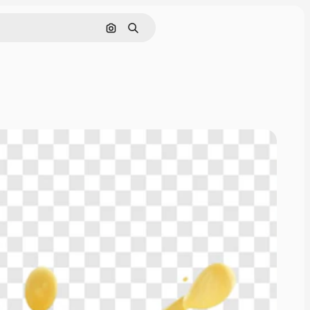
画像で検索
検索