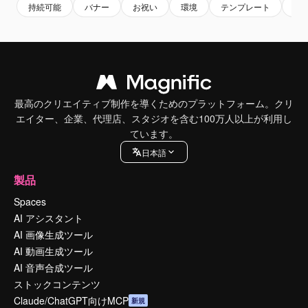
持続可能
バナー
お祝い
環境
テンプレート
オ
最高のクリエイティブ制作を導くためのプラットフォーム。クリ
エイター、企業、代理店、スタジオを含む100万人以上が利用し
ています。
日本語
製品
Spaces
AI アシスタント
AI 画像生成ツール
AI 動画生成ツール
AI 音声合成ツール
ストックコンテンツ
Claude/ChatGPT向けMCP
新規