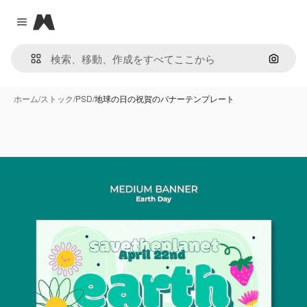
Magnific
Close menu
画像で
ホーム
/
ストック
/
PSD
/
地球の日の祝賀のバナーテンプレート