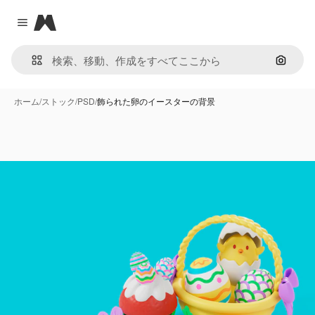
Magnific
Close menu
画像で
ホーム
/
ストック
/
PSD
/
飾られた卵のイースターの背景