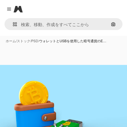
Magnific
Close menu
画像で
ホーム
/
ストック
/
PSD
/
ウォレットとUSBを使用した暗号通貨のE…