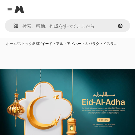
Magnific
Close menu
画像で
ホーム
/
ストック
/
PSD
/
イード・アル・アドハー・ムバラク・イスラ…