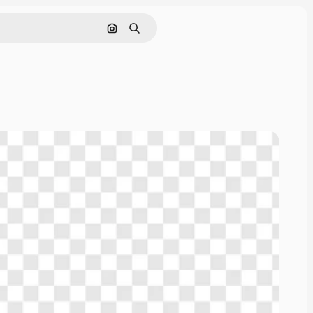
画像で検索
検索