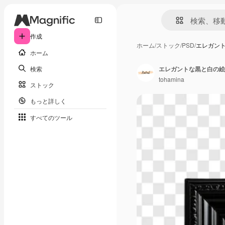
作成
ホーム
/
ストック
/
PSD
/
エレガン
ホーム
検索
エレガントな黒と白の絵
tohamina
ストック
もっと詳しく
すべてのツール