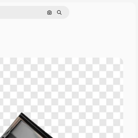
画像で検索
検索