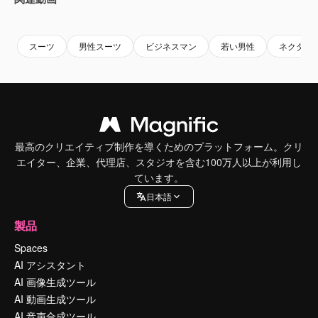
Premium
Premium
AIによって生成されました。
Premium
Premium
AIによっ
スーツ
男性スーツ
ビジネスマン
若い男性
ネクタイ
最高のクリエイティブ制作を導くためのプラットフォーム。クリ
エイター、企業、代理店、スタジオを含む100万人以上が利用し
ています。
日本語
製品
Spaces
AI アシスタント
AI 画像生成ツール
AI 動画生成ツール
AI 音声合成ツール