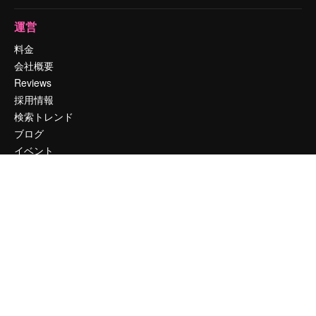
運営
料金
会社概要
Reviews
採用情報
検索トレンド
ブログ
イベント
Slidesgo
コンテンツを販売する
プレスルーム
magnific.aiをお探しですか？
お問い合わせ
顧客サポート
Instagram
YouTube