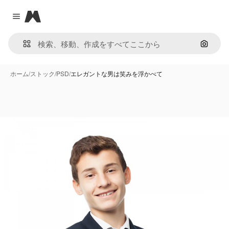
Magnific
Close menu
画像で
ホーム
/
ストック
/
PSD
/
エレガントな男は笑みを浮かべて