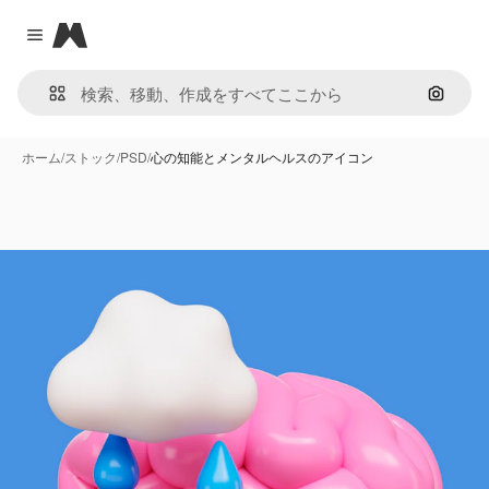
Magnific
Close menu
画像で
ホーム
/
ストック
/
PSD
/
心の知能とメンタルヘルスのアイコン