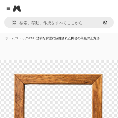
Magnific
Close menu
画像で
ホーム
/
ストック
/
PSD
/
透明な背景に隔離された田舎の茶色の正方形…