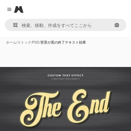
Magnific
Close menu
画像で
ホーム
/
ストック
/
PSD
/
背景が黒の終了テキスト効果