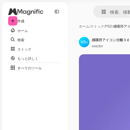
作成
ホーム
/
ストック
/
PSD
/
感嘆符アイ
ホーム
検索
感嘆符アイコン分離 3 
xvector
ストック
もっと詳しく
すべてのツール