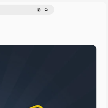
画像で検索
検索