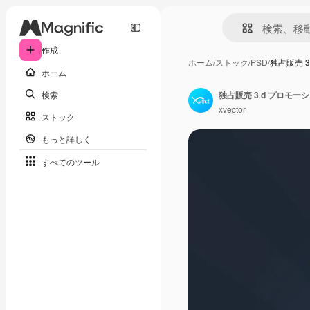
作成
ホーム
/
ストック
/
PSD
/
独占販売 
ホーム
検索
独占販売 3 d プロモー
xvector
ストック
もっと詳しく
すべてのツール