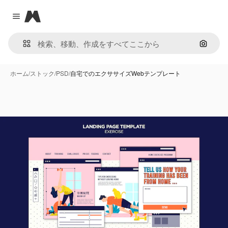
Magnific
Close menu
画像で
ホーム
/
ストック
/
PSD
/
自宅でのエクササイズWebテンプレート