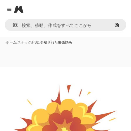
Magnific
Close menu
画像で
ホーム
/
ストック
/
PSD
/
分離された爆発効果