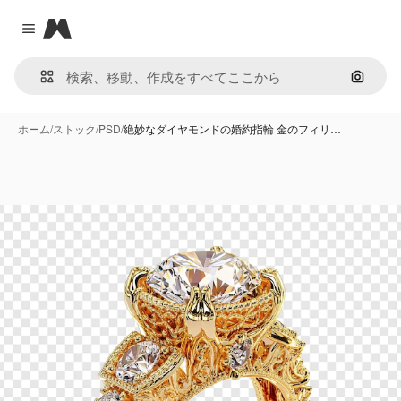
Magnific
Close menu
画像で
ホーム
/
ストック
/
PSD
/
絶妙なダイヤモンドの婚約指輪 金のフィリ…