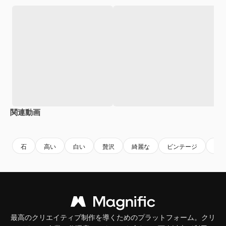
関連動画
Premium
Premium
AIによって生成されました。
Premium
Premium
石
高い
白い
贅沢
綺麗な
ビンテージ
金
最高のクリエイティブ制作を導くためのプラットフォーム。クリ