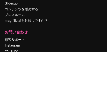
Slidesgo
コンテンツを販売する
プレスルーム
magnific.aiをお探しですか？
お問い合わせ
顧客サポート
Instagram
YouTube
LinkedIn
TikTok
Discord
X
Reddit
Copyright © 2010-
2026
Freepik Company S.L.U.
無断複写・転載を禁じま
す
.