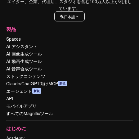
エイター、企業、代理店、スタジオを含む100万人以上が利用し
ています。
日本語
製品
Spaces
AI アシスタント
AI 画像生成ツール
AI 動画生成ツール
AI 音声合成ツール
ストックコンテンツ
Claude/ChatGPT向けMCP
新規
エージェント
新規
API
モバイルアプリ
すべてのMagnificツール
はじめに
Academy