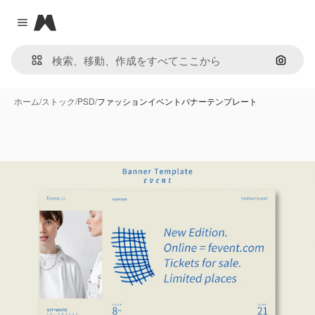
Magnific
Close menu
画像で
ホーム
/
ストック
/
PSD
/
ファッションイベントバナーテンプレート