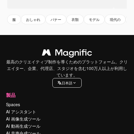
服
おしゃれ
バナー
衣類
モデル
現代の
最高のクリエイティブ制作を導くためのプラットフォーム。クリ
エイター、企業、代理店、スタジオを含む100万人以上が利用し
ています。
日本語
製品
Spaces
AI アシスタント
AI 画像生成ツール
AI 動画生成ツール
AI 音声合成ツール