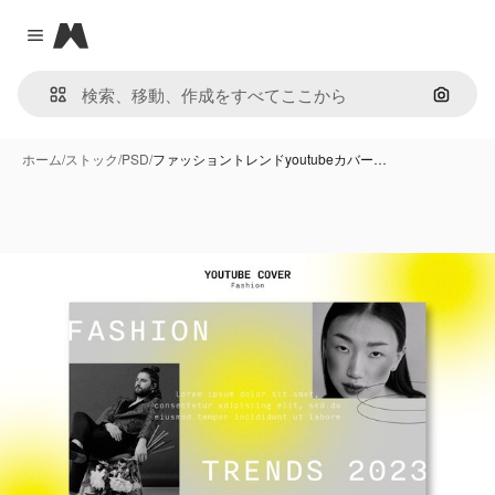
Magnific
Close menu
画像で
ホーム
/
ストック
/
PSD
/
ファッショントレンドyoutubeカバー…