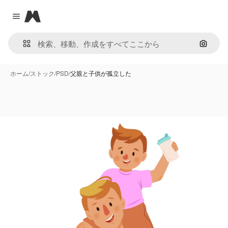
Magnific
Close menu
画像で
ホーム
/
ストック
/
PSD
/
父親と子供が孤立した