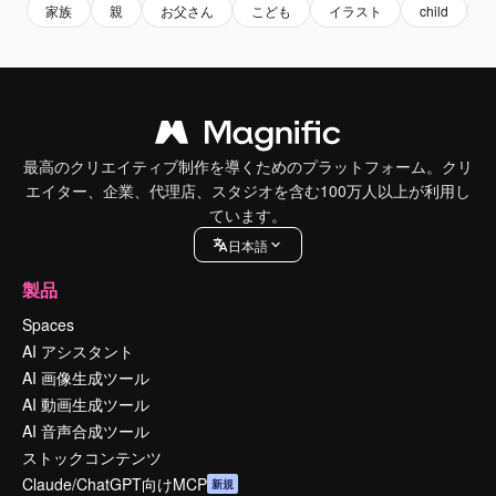
家族
親
お父さん
こども
イラスト
child
k
最高のクリエイティブ制作を導くためのプラットフォーム。クリ
エイター、企業、代理店、スタジオを含む100万人以上が利用し
ています。
日本語
製品
Spaces
AI アシスタント
AI 画像生成ツール
AI 動画生成ツール
AI 音声合成ツール
ストックコンテンツ
Claude/ChatGPT向けMCP
新規