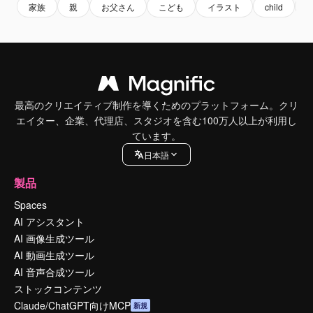
家族
親
お父さん
こども
イラスト
child
k
最高のクリエイティブ制作を導くためのプラットフォーム。クリ
エイター、企業、代理店、スタジオを含む100万人以上が利用し
ています。
日本語
製品
Spaces
AI アシスタント
AI 画像生成ツール
AI 動画生成ツール
AI 音声合成ツール
ストックコンテンツ
Claude/ChatGPT向けMCP
新規