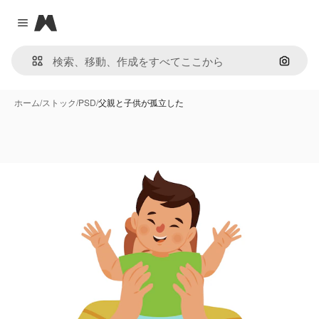
Magnific
Close menu
画像で
ホーム
/
ストック
/
PSD
/
父親と子供が孤立した