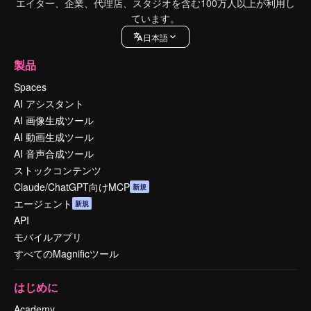
エイター、企業、代理店、スタジオを含む100万人以上が利用し
ています。
日本語
製品
Spaces
AI アシスタント
AI 画像生成ツール
AI 動画生成ツール
AI 音声合成ツール
ストックコンテンツ
Claude/ChatGPT向けMCP
新規
エージェント
新規
API
モバイルアプリ
すべてのMagnificツール
はじめに
Academy