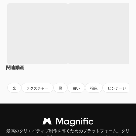
関連動画
Premium
Premium
Premium
Premium
光
テクスチャー
黒
白い
褐色
ビンテージ
最高のクリエイティブ制作を導くためのプラットフォーム。クリ