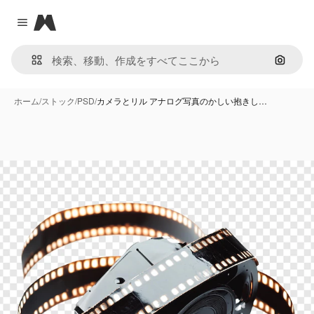
Magnific
Close menu
画像で
ホーム
/
ストック
/
PSD
/
カメラとリル アナログ写真のかしい抱きし…