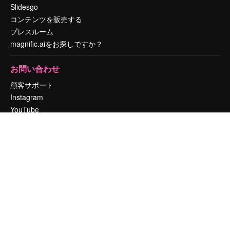
Slidesgo
コンテンツを販売する
プレスルーム
magnific.aiをお探しですか？
お問い合わせ
顧客サポート
Instagram
YouTube
LinkedIn
TikTok
Discord
X
Reddit
Copyright © 2010-
2026
Freepik Company S.L.U.
無断複写・転載を禁じま
す
.