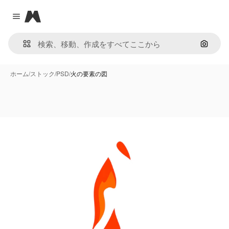
Magnific
Close menu
画像で
ホーム
/
ストック
/
PSD
/
火の要素の図