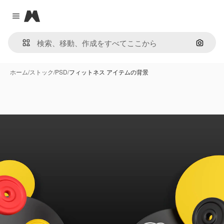
Magnific
Close menu
画像で
ホーム
/
ストック
/
PSD
/
フィットネス アイテムの背景