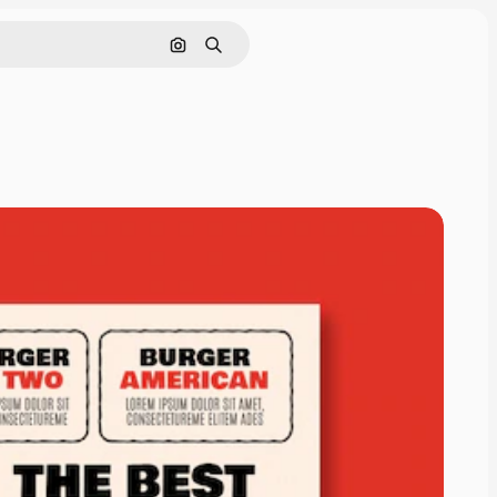
画像で検索
検索