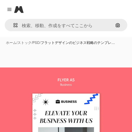
Magnific
Close menu
画像で
ホーム
/
ストック
/
PSD
/
フラットデザインのビジネス戦略のテンプレ…