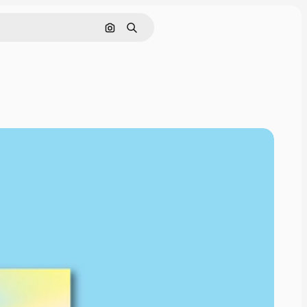
画像で検索
検索