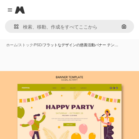
Magnific
Close menu
画像で
ホーム
/
ストック
/
PSD
/
フラットなデザインの慈善活動バナー テン…