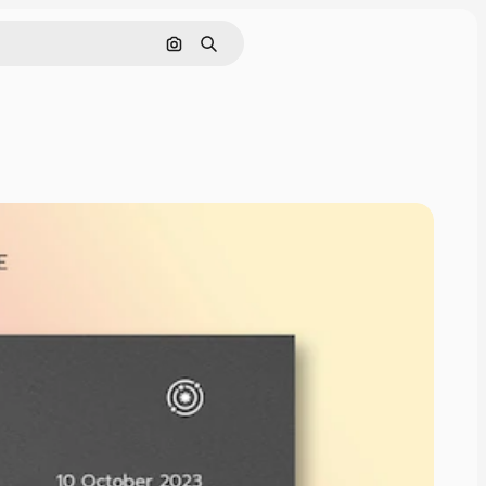
画像で検索
検索