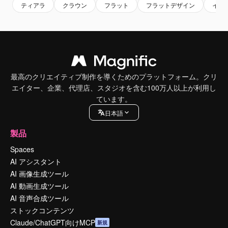
ティアラ
クラウン
フラット
フラットデザイン
イラ
最高のクリエイティブ制作を導くためのプラットフォーム。クリ
エイター、企業、代理店、スタジオを含む100万人以上が利用し
ています。
日本語
製品
Spaces
AI アシスタント
AI 画像生成ツール
AI 動画生成ツール
AI 音声合成ツール
ストックコンテンツ
Claude/ChatGPT向けMCP
新規